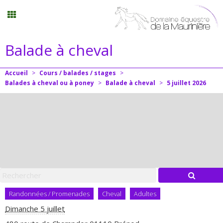
Balade à cheval
Stages vacances
Accueil
>
Cours / balades / stages
>
Menu
Balades à cheval ou à poney
>
Balade à cheval
>
5
juillet
2026
Mon compte
Panier
0
Contact
Randonnées / Promenades
Cheval
Adultes
Dimanche 5 juillet