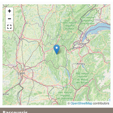
+
−
©
OpenStreetMap
contributors
Raccourcis